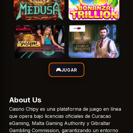
🎮
JUGAR
About Us
Casino Chipy es una plataforma de juego en línea
que opera bajo licencias oficiales de Curacao
eGaming, Malta Gaming Authority y Gibraltar
Gambling Commission, garantizando un entorno